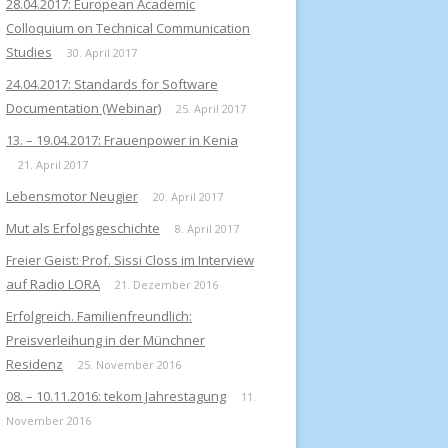
28.04.2017: European Academic
Colloquium on Technical Communication
Studies
30. April 2017
24.04.2017: Standards for Software
Documentation (Webinar)
25. April 2017
13. – 19.04.2017: Frauenpower in Kenia
21. April 2017
Lebensmotor Neugier
20. April 2017
Mut als Erfolgsgeschichte
8. April 2017
Freier Geist: Prof. Sissi Closs im Interview
auf Radio LORA
21. Dezember 2016
Erfolgreich. Familienfreundlich:
Preisverleihung in der Münchner
Residenz
25. November 2016
08. – 10.11.2016: tekom Jahrestagung
11.
November 2016