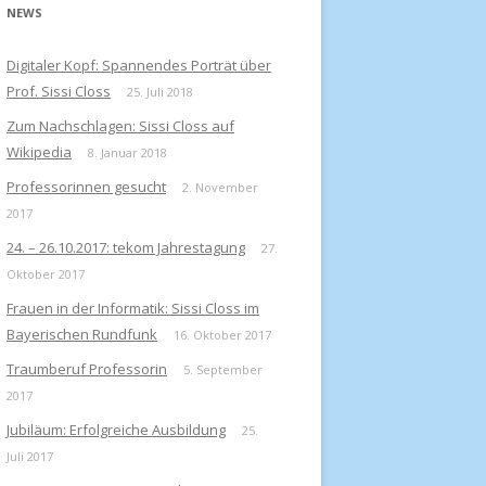
NEWS
Digitaler Kopf: Spannendes Porträt über
Prof. Sissi Closs
25. Juli 2018
Zum Nachschlagen: Sissi Closs auf
Wikipedia
8. Januar 2018
Professorinnen gesucht
2. November
2017
24. – 26.10.2017: tekom Jahrestagung
27.
Oktober 2017
Frauen in der Informatik: Sissi Closs im
Bayerischen Rundfunk
16. Oktober 2017
Traumberuf Professorin
5. September
2017
Jubiläum: Erfolgreiche Ausbildung
25.
Juli 2017