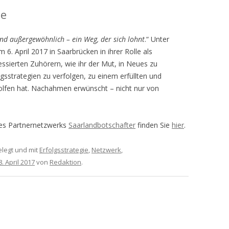
te
und außergewöhnlich – ein Weg, der sich lohnt
.“ Unter
m 6. April 2017 in Saarbrücken in ihrer Rolle als
essierten Zuhörern, wie ihr der Mut, in Neues zu
gsstrategien zu verfolgen, zu einem erfüllten und
holfen hat. Nachahmen erwünscht – nicht nur von
des Partnernetzwerks
Saarlandbotschafter
finden Sie
hier
.
legt und mit
Erfolgsstrategie
,
Netzwerk
,
8. April 2017
von
Redaktion
.