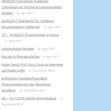
28.04.2017: European Academic
Colloquium on Technical Communication
Studies
30. April 2017
24.04.2017: Standards for Software
Documentation (Webinar)
25. April 2017
13. – 19.04.2017: Frauenpower in Kenia
21. April 2017
Lebensmotor Neugier
20. April 2017
Mut als Erfolgsgeschichte
8. April 2017
Freier Geist: Prof. Sissi Closs im Interview
auf Radio LORA
21. Dezember 2016
Erfolgreich. Familienfreundlich:
Preisverleihung in der Münchner
Residenz
25. November 2016
08. – 10.11.2016: tekom Jahrestagung
11.
November 2016