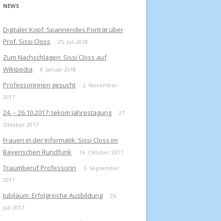
NEWS
Digitaler Kopf: Spannendes Porträt über
Prof. Sissi Closs
25. Juli 2018
Zum Nachschlagen: Sissi Closs auf
Wikipedia
8. Januar 2018
Professorinnen gesucht
2. November
2017
24. – 26.10.2017: tekom Jahrestagung
27.
Oktober 2017
Frauen in der Informatik: Sissi Closs im
Bayerischen Rundfunk
16. Oktober 2017
Traumberuf Professorin
5. September
2017
Jubiläum: Erfolgreiche Ausbildung
25.
Juli 2017