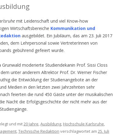
Ausbildung
arlsruhe
mit Leidenschaft und viel Know-how
tigen Wirtschaftsbereiche
Kommunikation und
edaktion
ausgebildet. Ein Jubiläum, das am 23. Juli 2017
nden, dem Lehrpersonal sowie VertreterInnen von
bands gebührend gefeiert wurde.
a Grunwald moderierte Studiendekanin Prof. Sissi Closs
in dem unter anderem Altrektor Prof. Dr. Werner Fischer
Muthig die Entwicklung der Studienangebote an der
nd Medien in den letzten zwei Jahrzehnten sehr
nach feierten die rund 450 Gäste unter der musikalischen
 die Nacht die Erfolgsgeschichte der nicht mehr aus der
Studiengänge.
legt und mit
20 Jahre
,
Ausbildung
,
Hochschule Karlsruhe
,
nagement
,
Technische Redaktion
verschlagwortet am
25. Juli